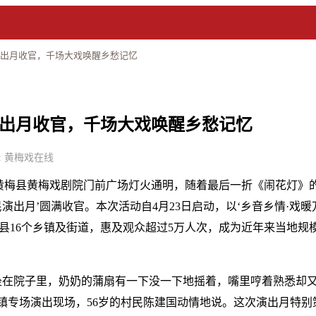
演出月收官，千场大戏唤醒乡愁记忆
出月收官，千场大戏唤醒乡愁记忆
 来源: 黄梅戏在线
日晚，黄梅县黄梅戏剧院门前广场灯火通明，随着最后一折《闹花灯
民演出月’圆满收官。本次活动自4月23日启动，以‘乡音乡情·戏
全县16个乡镇及街道，惠及观众超过5万人次，成为近年来当地规
坐在院子里，奶奶的蒲扇有一下没一下地摇着，嘴里哼着熟悉却
前镇专场演出现场，56岁的村民陈建国动情地说。这次演出月特别