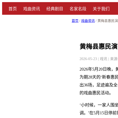
首页
戏曲资讯
经典剧目
名家名段
关于我们
首页
/
戏曲资讯
/ 黄梅县惠民
黄梅县惠民演
2026-05-23 | 戏讯 |
2026年5月20
为期28天的‘新春惠
出36场，足迹遍及
的戏曲惠民活动。
‘小时候，一家人围
调。’在5月15日停