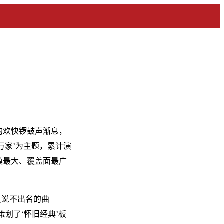
》的欢快锣鼓声渐息，
暖万家’为主题，累计演
模最大、覆盖面最广
又说不出名的曲
策划了‘怀旧经典’板