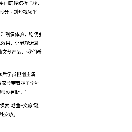
靡乡间的传统折子戏，
段分享到短视频平
提升观演体验，剧院引
境效果，让老戏迷耳
曲文创产品，‘我们希
00后学员担纲主演
年轻家长带着孩子全程
根没有断。’
索‘戏曲+文旅’融
处安放。