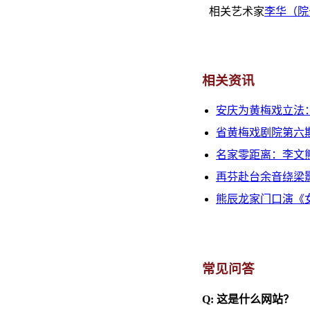
相关艺术家
李华（院
相关资讯
安庆为黄梅戏立法
省黄梅戏剧院第六
名家零距离：李文
再芬赴台余音绕梁
熊辰龙家门口演《
常见问答
Q: 这是什么网站？