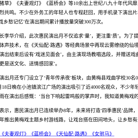
猪草》《夫妻观灯》《蓝桥会》等10余出上世纪八九十年代风
烈共鸣。不少在外务工的年轻人也专程赶回，用手机录下演出片
戏乡愁记忆’在演出期间累计播放量突破300万次。
长李华介绍，此次惠民演出月不仅追求‘量’，更注重‘质’。为了
体声技术，在《天仙配·路遇》等经典场景中再现云雾缭绕的仙
演出结束后设有‘戏迷见面会’，由主演现场教唱选段，并赠送戏
更是送文化、送情感回家’。
演出月还专门设立了‘青年传承夜’板块，由黄梅县戏曲学校30名
月18日晚在小池镇滨江广场的演出吸引了近4000名观众，不少
雨在演出后感慨：‘当台下响起雷鸣般的掌声时，我知道黄梅戏的
表示，惠民演出月已连续举办8年，未来将打造‘四季惠民’品牌，探
年推出黄梅戏主题乡村游线路，让戏台搭在田间地头，让乡愁有
《夫妻观灯》
《蓝桥会》
《天仙配·路遇》
《女驸马》