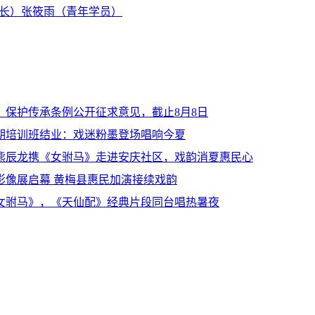
长）
张筱雨（青年学员）
：保护传承条例公开征求意见，截止8月8日
期培训班结业：戏迷粉墨登场唱响今夏
熊辰龙携《女驸马》走进安庆社区，戏韵消夏惠民心
影像展启幕 黄梅县惠民加演接续戏韵
女驸马》，《天仙配》经典片段同台唱热暑夜