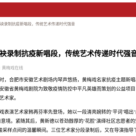
联袂录制抗疫新唱段，传统艺术传递时代强音
袂录制抗疫新唱段，传统艺术传递时代强
 来源: 黄梅戏在线
日上午9时，合肥市安徽艺术剧场内琴声悠扬，黄梅戏名家抗疫主题新
安徽省黄梅戏剧院为致敬疫情防控中平凡英雄而策划的公益项目
艺术家。
戏表演艺术家韩再芬率先登场，她以一段清亮婉转的‘平词’唱出
情意境。紧随其后，黄新德以苍劲醇厚的‘花腔’演绎社区志愿者
核酸采样点间的温馨瞬间。三位艺术家分段录制后，又在导演指导