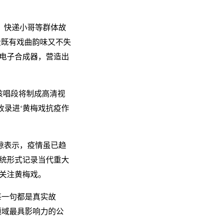
、快递小哥等群体故
段既有戏曲韵味又不失
电子合成器，营造出
该唱段将制成高清视
收录进‘黄梅戏抗疫作
隙表示，疫情虽已趋
统形式记录当代重大
关注黄梅戏。
每一句都是真实故
领域最具影响力的公