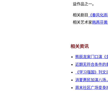
益作品之一。
相关剧目
《春风化雨
相关艺术家
韩再芬
黄
相关资讯
熊辰龙家门口演《
近期无符合条件的
《学习强国》刊文
消夏惠民加演八场
周末社区广场变身