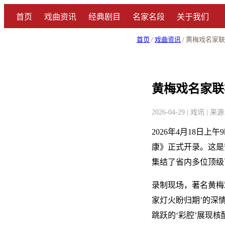
首页
戏曲资讯
经典剧目
名家名段
关于我们
首页
/
戏曲资讯
/ 黄梅戏名家
黄梅戏名家联
2026-04-29 | 戏讯 |
2026年4月18
康》正式开录。这是
集结了省内多位顶级
录制现场，著名黄梅
家灯火盼归期’的深
跳跃的‘彩腔’展现