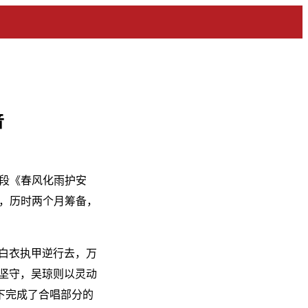
音
唱段《春风化雨护安
，历时两个月筹备，
‘白衣执甲逆行去，万
的坚守，吴琼则以灵动
下完成了合唱部分的