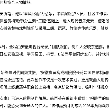
腔都符合人物情绪。
安执笔，他以‘春风化雨’为意象，串联起医护人员、社区工作者
保留黄梅戏传统‘主调’‘三腔’基础上，融入现代音乐元素，使唱
安徽省黄梅戏剧院乐队采用二胡、琵琶、竹笛等传统乐器，辅以
4时，全程由安徽电视台纪录片团队跟拍。制片人张晓东透露，
月5日在安徽卫视、学习强国、抖音、B站等平台同步发布，并计划
，始终与时代同频共振。’安徽省黄梅戏剧院院长蒋建国在录制间
值得永远铭记。此次创作不仅是一次艺术实践，更是戏曲人用传
唱段上线后还将配合线上直播、名家访谈等活动，吸引年轻观众
安康》已进入后期制作阶段。韩再芬在采访中感慨：‘唱腔里的
时，能感受到普通人的伟大。’该作品预计将成为2026年黄梅戏