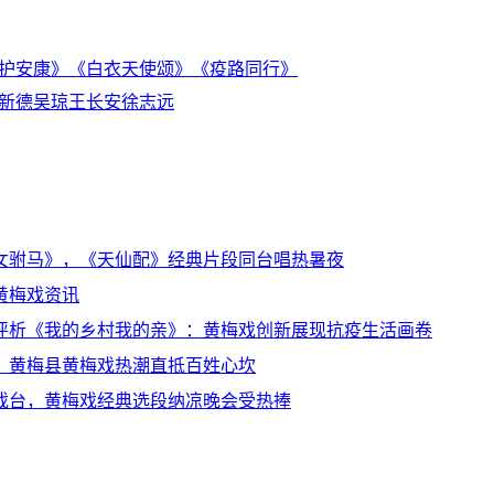
护安康》
《白衣天使颂》
《疫路同行》
新德
吴琼
王长安
徐志远
女驸马》，《天仙配》经典片段同台唱热暑夜
黄梅戏资讯
评析《我的乡村我的亲》：黄梅戏创新展现抗疫生活画卷
，黄梅县黄梅戏热潮直抵百姓心坎
戏台，黄梅戏经典选段纳凉晚会受热捧