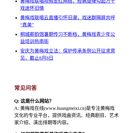
黄梅戏联唱视频走红网络，经典旋律勾起万千
戏迷怀旧情
黄梅戏联唱云直播引怀旧潮，戏迷群隔屏共呼
“真美”
桐城薪韵馆暑期传习不断档，黄梅戏青少年公
益培训热南街
安庆为黄梅戏立法：保护传承条例公开征求意
见，截止8月8日
常见问答
Q: 这是什么网站？
A: 黄梅戏在线(www.huangmeixi.cn)是专注黄梅戏
文化的专业平台，提供戏曲资讯、经典剧目、艺术
家介绍、演出排期等内容。