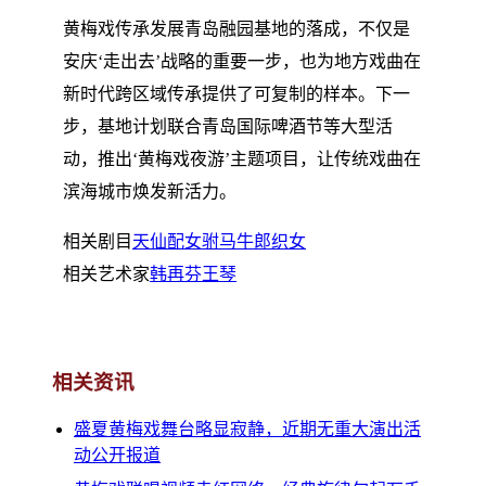
黄梅戏传承发展青岛融园基地的落成，不仅是
安庆‘走出去’战略的重要一步，也为地方戏曲在
新时代跨区域传承提供了可复制的样本。下一
步，基地计划联合青岛国际啤酒节等大型活
动，推出‘黄梅戏夜游’主题项目，让传统戏曲在
滨海城市焕发新活力。
相关剧目
天仙配
女驸马
牛郎织女
相关艺术家
韩再芬
王琴
相关资讯
盛夏黄梅戏舞台略显寂静，近期无重大演出活
动公开报道