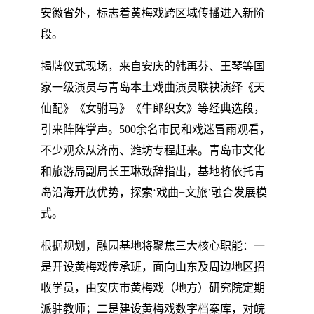
安徽省外，标志着黄梅戏跨区域传播进入新阶
段。
揭牌仪式现场，来自安庆的韩再芬、王琴等国
家一级演员与青岛本土戏曲演员联袂演绎《天
仙配》《女驸马》《牛郎织女》等经典选段，
引来阵阵掌声。500余名市民和戏迷冒雨观看，
不少观众从济南、潍坊专程赶来。青岛市文化
和旅游局副局长王琳致辞指出，基地将依托青
岛沿海开放优势，探索‘戏曲+文旅’融合发展模
式。
根据规划，融园基地将聚焦三大核心职能：一
是开设黄梅戏传承班，面向山东及周边地区招
收学员，由安庆市黄梅戏（地方）研究院定期
派驻教师；二是建设黄梅戏数字档案库，对皖