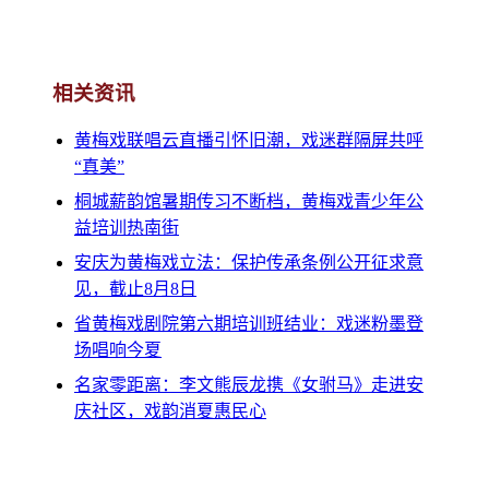
相关资讯
黄梅戏联唱云直播引怀旧潮，戏迷群隔屏共呼
“真美”
桐城薪韵馆暑期传习不断档，黄梅戏青少年公
益培训热南街
安庆为黄梅戏立法：保护传承条例公开征求意
见，截止8月8日
省黄梅戏剧院第六期培训班结业：戏迷粉墨登
场唱响今夏
名家零距离：李文熊辰龙携《女驸马》走进安
庆社区，戏韵消夏惠民心