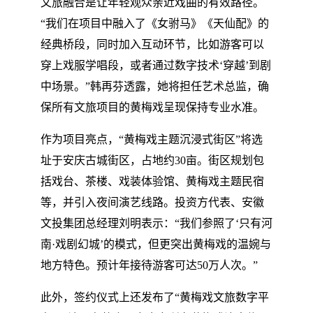
文旅融合是让年轻观众亲近戏曲的有效路径。
“我们在项目中融入了《女驸马》《天仙配》的
经典桥段，同时加入互动环节，比如游客可以
穿上戏服学唱段，或者通过数字技术‘穿越’到剧
中场景。”韩再芬透露，她将担任艺术总监，确
保所有文旅项目的黄梅戏呈现保持专业水准。
作为项目亮点，“黄梅戏主题沉浸式街区”将选
址于安庆古城街区，占地约30亩。街区规划包
括戏台、茶楼、戏装体验馆、黄梅戏主题民宿
等，并引入夜间演艺线路。投资方代表、安徽
文投集团总经理刘明表示：“我们参照了‘只有河
南·戏剧幻城’的模式，但更突出黄梅戏的温婉与
地方特色。预计年接待游客可达50万人次。”
此外，签约仪式上还发布了“黄梅戏文旅数字平