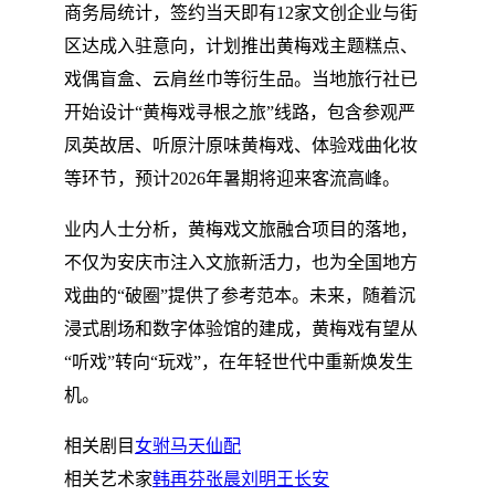
商务局统计，签约当天即有12家文创企业与街
区达成入驻意向，计划推出黄梅戏主题糕点、
戏偶盲盒、云肩丝巾等衍生品。当地旅行社已
开始设计“黄梅戏寻根之旅”线路，包含参观严
凤英故居、听原汁原味黄梅戏、体验戏曲化妆
等环节，预计2026年暑期将迎来客流高峰。
业内人士分析，黄梅戏文旅融合项目的落地，
不仅为安庆市注入文旅新活力，也为全国地方
戏曲的“破圈”提供了参考范本。未来，随着沉
浸式剧场和数字体验馆的建成，黄梅戏有望从
“听戏”转向“玩戏”，在年轻世代中重新焕发生
机。
相关剧目
女驸马
天仙配
相关艺术家
韩再芬
张晨
刘明
王长安