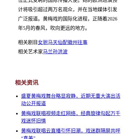
位正式受聘的国际传播大使。她的欧洲巡演预
计将吸引超过两万名观众，并在当地媒体引发
广泛报道。黄梅戏的国际化进程，正随着2026
年5月的春风，吹向更远的地方。
相关剧目
女驸马
天仙配
徽州往事
相关艺术家
马兰
孙洪波
相关资讯
盛夏黄梅戏舞台略显寂静，近期无重大演出活
动公开报道
黄梅戏联唱视频走红网络，经典旋律勾起万千
戏迷怀旧情
黄梅戏联唱云直播引怀旧潮，戏迷群隔屏共呼
“真美”