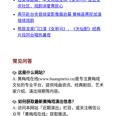
庆社区，戏韵消夏惠民心
再芬赴台余音绕梁影像展启幕 黄梅县惠民加演
接续戏韵
熊辰龙家门口演《女驸马》，《天仙配》经典
片段同台唱热暑夜
常见问答
Q: 这是什么网站？
A: 黄梅戏在线(www.huangmeixi.cn)是专注黄梅戏
文化的专业平台，提供戏曲资讯、经典剧目、艺术
家介绍、演出排期等内容。
Q: 如何获取最新黄梅戏演出信息？
A: 访问本网站「近期演出」栏目，或关注微信公
众号「黄梅戏在线」获取推送。