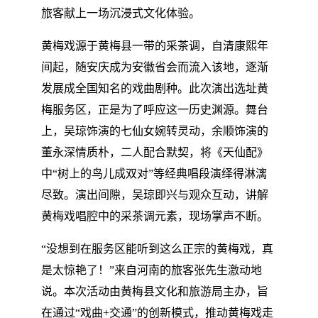
旅客献上一场沉浸式文化体验。
黄梅戏源于黄梅县一带的采茶调，自清康熙年
间起，随安庆成为安徽省会而流入该地，逐渐
发展成全国知名的戏曲剧种。此次演出选址黄
梅服务区，正是为了呼应这一历史渊源。舞台
上，吴琼饰演的七仙女婉转灵动，余顺饰演的
董永深情质朴，二人配合默契，将《天仙配》
中“树上的鸟儿成双对”等经典唱段演绎得淋漓
尽致。演出间隙，吴琼即兴与观众互动，讲解
黄梅戏唱腔中的采茶调元素，现场掌声不断。
“没想到在服务区能听到这么正宗的黄梅戏，真
是太惊艳了！”来自河南的旅客张先生激动地
说。本次活动由黄梅县文化和旅游局主办，旨
在通过“戏曲+交通”的创新模式，推动黄梅戏走