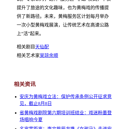
提升了旅途的文化趣味，也为黄梅戏的传播提
供了新路径。未来，黄梅服务区计划每月举办
一次小型黄梅戏展演，让传统艺术在高速公路
上“活”起来。
相关剧目
天仙配
相关艺术家
吴琼
余顺
相关资讯
安庆为黄梅戏立法：保护传承条例公开征求意
见，截止8月8日
省黄梅戏剧院第六期培训班结业：戏迷粉墨登
场唱响今夏
名家零距离：李文熊辰龙携《女驸马》走进安