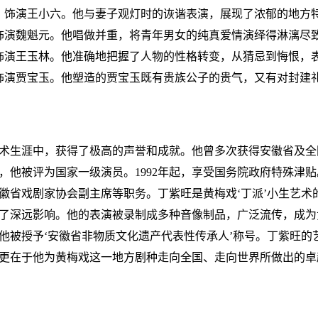
：饰演王小六。他与妻子观灯时的诙谐表演，展现了浓郁的地方
饰演魏魁元。他唱做并重，将青年男女的纯真爱情演绎得淋漓尽
饰演王玉林。他准确地把握了人物的性格转变，从猜忌到悔恨，
饰演贾宝玉。他塑造的贾宝玉既有贵族公子的贵气，又有对封建
术生涯中，获得了极高的声誉和成就。他曾多次获得安徽省及全
5年，他被评为国家一级演员。1992年起，享受国务院政府特殊津
徽省戏剧家协会副主席等职务。丁紫旺是黄梅戏‘丁派’小生艺术
了深远影响。他的表演被录制成多种音像制品，广泛流传，成为
年，他被授予‘安徽省非物质文化遗产代表性传承人’称号。丁紫旺
更在于他为黄梅戏这一地方剧种走向全国、走向世界所做出的卓