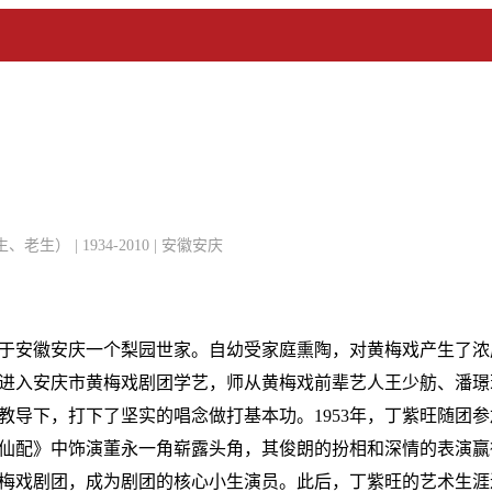
） | 1934-2010 | 安徽安庆
出生于安徽安庆一个梨园世家。自幼受家庭熏陶，对黄梅戏产生了浓厚
式进入安庆市黄梅戏剧团学艺，师从黄梅戏前辈艺人王少舫、潘
教导下，打下了坚实的唱念做打基本功。1953年，丁紫旺随团
仙配》中饰演董永一角崭露头角，其俊朗的扮相和深情的表演赢得
梅戏剧团，成为剧团的核心小生演员。此后，丁紫旺的艺术生涯