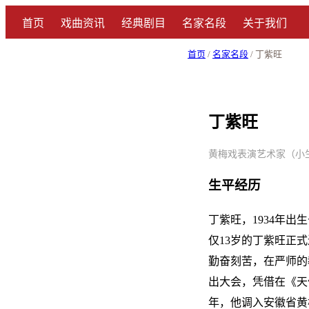
首页
戏曲资讯
经典剧目
名家名段
关于我们
首页
/
名家名段
/ 丁紫旺
丁紫旺
黄梅戏表演艺术家（小生、老生
生平经历
丁紫旺，1934年
仅13岁的丁紫旺正
勤奋刻苦，在严师的
出大会，凭借在《天
年，他调入安徽省黄