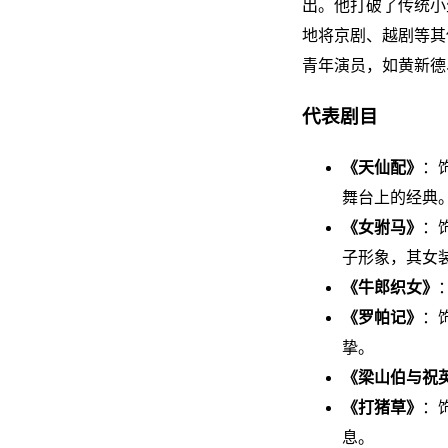
出。他打破了传统小
地将京剧、越剧等其
青年演员，如黄新德
代表剧目
《天仙配》
：
舞台上的经典
《女驸马》
：
子形象，其女
《牛郎织女》
《罗帕记》
：
挚。
《梁山伯与祝
《打猪草》
：
息。