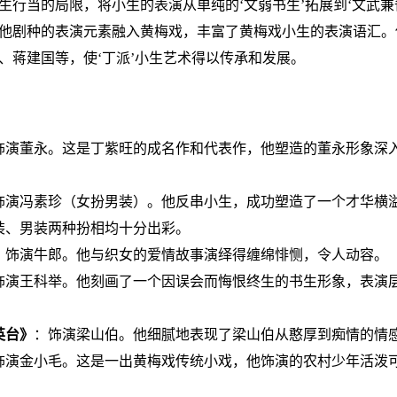
生行当的局限，将小生的表演从单纯的‘文弱书生’拓展到‘文武兼
他剧种的表演元素融入黄梅戏，丰富了黄梅戏小生的表演语汇。
、蒋建国等，使‘丁派’小生艺术得以传承和发展。
饰演董永。这是丁紫旺的成名作和代表作，他塑造的董永形象深
。
饰演冯素珍（女扮男装）。他反串小生，成功塑造了一个才华横
装、男装两种扮相均十分出彩。
：饰演牛郎。他与织女的爱情故事演绎得缠绵悱恻，令人动容。
饰演王科举。他刻画了一个因误会而悔恨终生的书生形象，表演
英台》
：饰演梁山伯。他细腻地表现了梁山伯从憨厚到痴情的情
饰演金小毛。这是一出黄梅戏传统小戏，他饰演的农村少年活泼