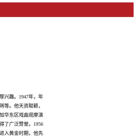
兴趣。1947年，年
璟琍等。他天资聪颖，
参加华东区戏曲观摩演
了广泛赞誉。1956
进入黄金时期，他先