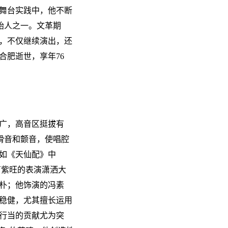
舞台实践中，他不断
始人之一。文革期
，不仅继续演出，还
合肥逝世，享年76
广，高音区挺拔有
滑音和颤音，使唱腔
如《天仙配》中
丁紫旺的表演潇洒大
朴；他饰演的冯素
稳健，尤其擅长运用
行当的贡献尤为突