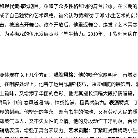
和现代黄梅戏剧目，塑造了众多性格鲜明的舞台形象。在长期的
成了自己独特的艺术风格，被公认为黄梅戏‘丁派’小生艺术的创
击，被迫离开舞台。改革开放后，他重返舞台，焕发了艺术青春
，为黄梅戏的传承发展贡献了毕生精力。2010年，丁紫旺因病在
要体现在以下几个方面：
唱腔风格
：他的嗓音宽厚明亮，音域宽
。在唱腔处理上，他善于运用‘润腔’技巧，通过细腻的装饰音、
土韵味，又增添了华丽的色彩。他尤其擅长演唱大段抒情唱段，
女驸马》中的‘春风送暖’等，情感饱满，极具感染力。
表演特点
：
界的刻画。他塑造的董永，既有书生的儒雅，又有劳动人民的质
却英气逼人，又不失女性的柔情。他的身段动作干净利落，台步
辅助表演，增强了舞台表现力。
艺术贡献
：丁紫旺对黄梅戏小生