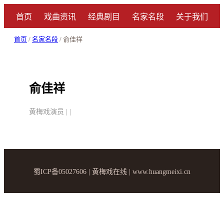
首页
戏曲资讯
经典剧目
名家名段
关于我们
首页
/
名家名段
/ 俞佳祥
俞佳祥
黄梅戏演员 | |
蜀ICP备05027606 | 黄梅戏在线 | www.huangmeixi.cn