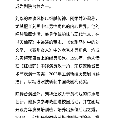
成为剧院台柱之一。
刘华的表演风格以细腻传神、刚柔并济著称，
尤其擅长刻画中年男性角色的内心世界。他的
唱腔醇厚饱满，兼具传统韵味与现代气息，在
《天仙配》中饰演的董永、《女驸马》中的刘
文举、《徽州女人》中的老秀才等角色，均成
为黄梅戏舞台上的经典形象。1996年，他凭借
在《红楼梦》中饰演贾政一角，荣获安徽省艺
术节表演一等奖；2003年主演新编历史剧《斛
擂》，以精湛演技斩获中国戏剧梅花奖。
除舞台演出外，刘华还致力于黄梅戏的传承与
创新。他多次参与戏曲进校园活动，并在剧院
开设青年演员培训班，培养出多位后起之秀。
2015年，他担任安徽省黄梅戏剧院副院长，推