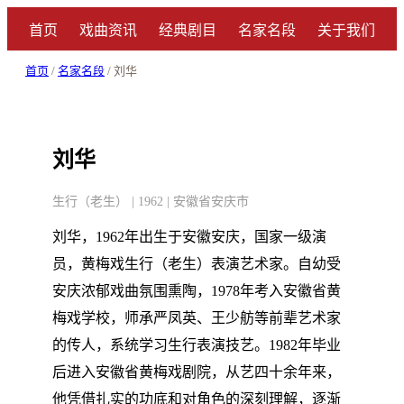
首页
戏曲资讯
经典剧目
名家名段
关于我们
首页
/
名家名段
/ 刘华
刘华
生行（老生） | 1962 | 安徽省安庆市
刘华，1962年出生于安徽安庆，国家一级演
员，黄梅戏生行（老生）表演艺术家。自幼受
安庆浓郁戏曲氛围熏陶，1978年考入安徽省黄
梅戏学校，师承严凤英、王少舫等前辈艺术家
的传人，系统学习生行表演技艺。1982年毕业
后进入安徽省黄梅戏剧院，从艺四十余年来，
他凭借扎实的功底和对角色的深刻理解，逐渐