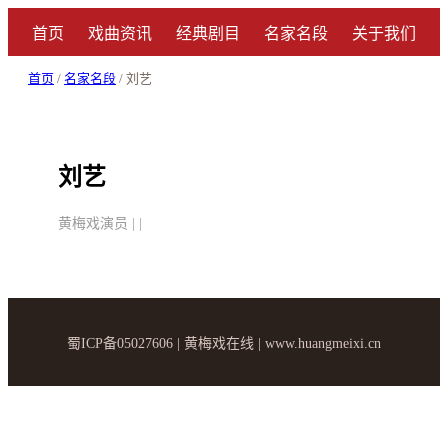
首页
戏曲资讯
经典剧目
名家名段
关于我们
首页
/
名家名段
/ 刘艺
刘艺
黄梅戏演员 | |
蜀ICP备05027606 | 黄梅戏在线 | www.huangmeixi.cn