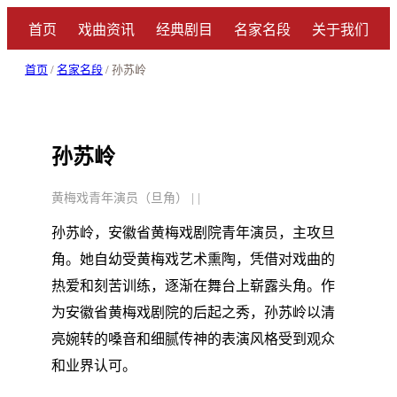
首页
戏曲资讯
经典剧目
名家名段
关于我们
首页
/
名家名段
/ 孙苏岭
孙苏岭
黄梅戏青年演员（旦角） | |
孙苏岭，安徽省黄梅戏剧院青年演员，主攻旦
角。她自幼受黄梅戏艺术熏陶，凭借对戏曲的
热爱和刻苦训练，逐渐在舞台上崭露头角。作
为安徽省黄梅戏剧院的后起之秀，孙苏岭以清
亮婉转的嗓音和细腻传神的表演风格受到观众
和业界认可。