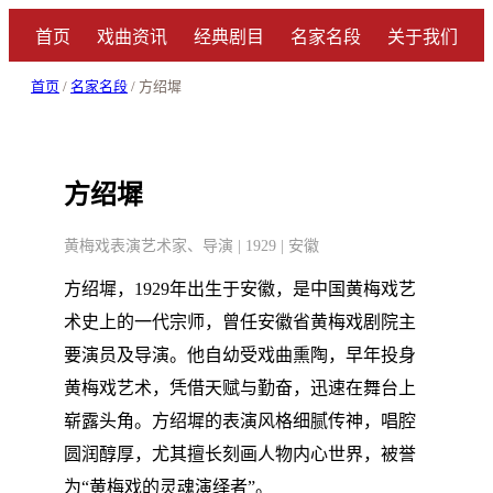
首页
戏曲资讯
经典剧目
名家名段
关于我们
首页
/
名家名段
/ 方绍墀
方绍墀
黄梅戏表演艺术家、导演 | 1929 | 安徽
方绍墀，1929年出生于安徽，是中国黄梅戏艺
术史上的一代宗师，曾任安徽省黄梅戏剧院主
要演员及导演。他自幼受戏曲熏陶，早年投身
黄梅戏艺术，凭借天赋与勤奋，迅速在舞台上
崭露头角。方绍墀的表演风格细腻传神，唱腔
圆润醇厚，尤其擅长刻画人物内心世界，被誉
为“黄梅戏的灵魂演绎者”。