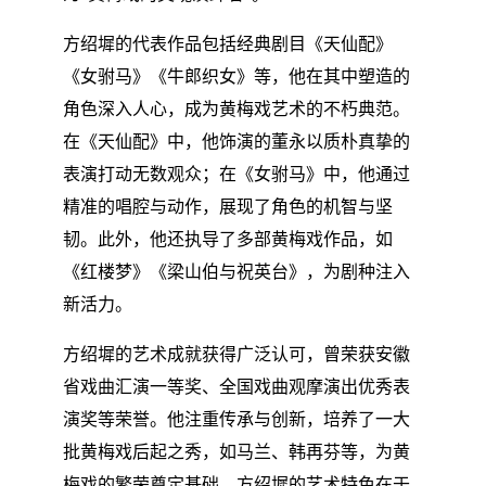
方绍墀的代表作品包括经典剧目《天仙配》
《女驸马》《牛郎织女》等，他在其中塑造的
角色深入人心，成为黄梅戏艺术的不朽典范。
在《天仙配》中，他饰演的董永以质朴真挚的
表演打动无数观众；在《女驸马》中，他通过
精准的唱腔与动作，展现了角色的机智与坚
韧。此外，他还执导了多部黄梅戏作品，如
《红楼梦》《梁山伯与祝英台》，为剧种注入
新活力。
方绍墀的艺术成就获得广泛认可，曾荣获安徽
省戏曲汇演一等奖、全国戏曲观摩演出优秀表
演奖等荣誉。他注重传承与创新，培养了一大
批黄梅戏后起之秀，如马兰、韩再芬等，为黄
梅戏的繁荣奠定基础。方绍墀的艺术特色在于