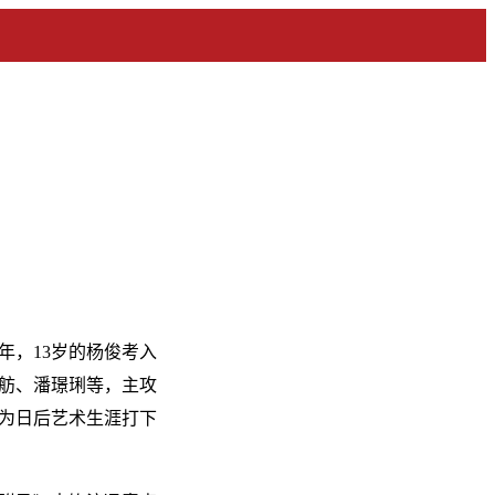
年，13岁的杨俊考入
舫、潘璟琍等，主攻
为日后艺术生涯打下