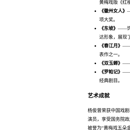
黄梅戏版《红
《徽州女人》
项大奖。
《东坡》
——
达形象，展现
《春江月》
—
表作之一。
《双玉蝉》
—
《罗帕记》
—
经典剧目。
艺术成就
杨俊曾荣获中国戏剧
演员，享受国务院政
被誉为“黄梅戏五朵