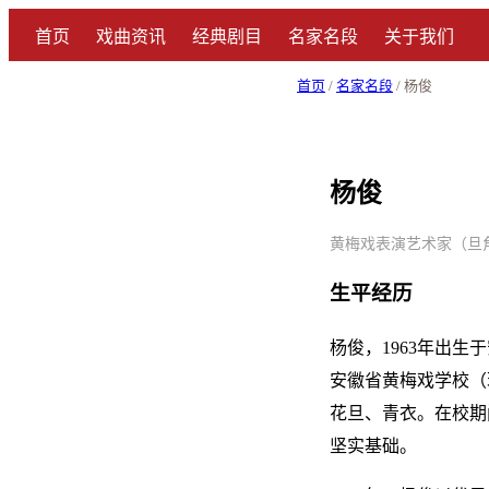
首页
戏曲资讯
经典剧目
名家名段
关于我们
首页
/
名家名段
/ 杨俊
杨俊
黄梅戏表演艺术家（旦角） 
生平经历
杨俊，1963年出生
安徽省黄梅戏学校（
花旦、青衣。在校期
坚实基础。