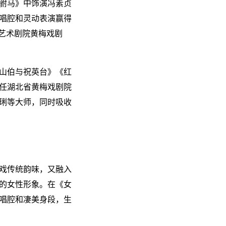
女驸马》中饰演冯素贞
转唱腔和灵动表演赢得
曲艺术剧院黄梅戏剧
梁山伯与祝英台》《红
担任湖北省黄梅戏剧院
琍等大师，同时吸收
戏传统韵味，又融入
的女性形象。在《女
唱腔和凄美身段，生