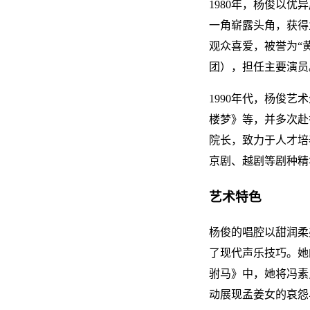
1980年，杨俊以
一角崭露头角，获得
观众喜爱，被誉为“
团），担任主要演员
1990年代，杨俊
楼梦》等，并多次赴
院长，致力于人才培
京剧、越剧等剧种精
艺术特色
杨俊的唱腔以甜润柔
了现代声乐技巧。她
驸马》中，她将冯素
动展现孟姜女的哀怨