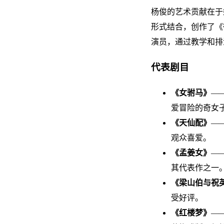
杨俊的艺术贡献在于
形式结合，创作了《
演员，通过教学和排
代表剧目
《女驸马》
—
爱冒险的奇女
《天仙配》
—
观众喜爱。
《孟姜女》
—
其代表作之一
《梁山伯与祝
受好评。
《红楼梦》
—