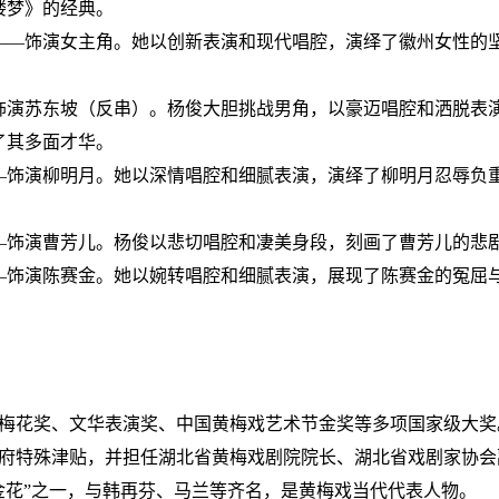
楼梦》的经典。
——饰演女主角。她以创新表演和现代唱腔，演绎了徽州女性的
饰演苏东坡（反串）。杨俊大胆挑战男角，以豪迈唱腔和洒脱表
了其多面才华。
—饰演柳明月。她以深情唱腔和细腻表演，演绎了柳明月忍辱负
—饰演曹芳儿。杨俊以悲切唱腔和凄美身段，刻画了曹芳儿的悲
—饰演陈赛金。她以婉转唱腔和细腻表演，展现了陈赛金的冤屈
梅花奖、文华表演奖、中国黄梅戏艺术节金奖等多项国家级大奖
府特殊津贴，并担任湖北省黄梅戏剧院院长、湖北省戏剧家协会
金花”之一，与韩再芬、马兰等齐名，是黄梅戏当代代表人物。