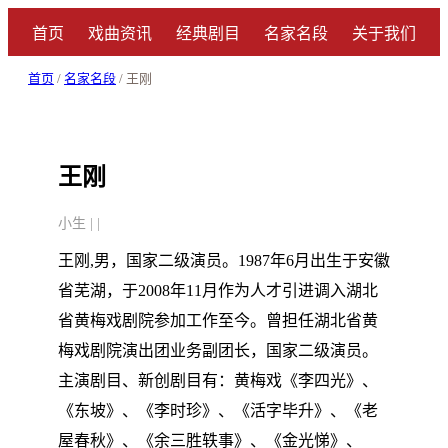
首页
戏曲资讯
经典剧目
名家名段
关于我们
首页
/
名家名段
/ 王刚
王刚
小生 | |
王刚,男，国家二级演员。1987年6月出生于安徽
省芜湖，于2008年11月作为人才引进调入湖北
省黄梅戏剧院参加工作至今。曾担任湖北省黄
梅戏剧院演出团业务副团长，国家二级演员。
主演剧目、新创剧目有：黄梅戏《李四光》、
《东坡》、《李时珍》、《活字毕升》、《老
屋春秋》、《余三胜轶事》、《金光悌》、