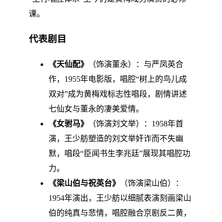
课。
代表剧目
《天仙配》
（饰演董永）：与严凤英合
作，1955年电影版，唱腔“树上的鸟儿成
双对”成为黄梅戏标志性唱段，剧情讲述
七仙女与董永的凄美爱情。
《女驸马》
（饰演刘文举）：1958年首
演，王少舫塑造的刘文举奸诈而不失幽
默，唱段“臣闻书生李兆廷”展现其唱腔功
力。
《梁山伯与祝英台》
（饰演梁山伯）：
1954年演出，王少舫以细腻表演刻画梁山
伯的纯真与悲情，唱腔融合京剧反二黄，