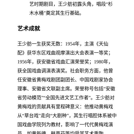
艺时期剧目，王少舫初露头角，唱段“杉
木水桶”奠定其生行基础。
艺术成就
王少舫一生获奖无数：1954年，主演《天仙
配》获华东区戏曲观摩演出大会表演一等奖；
1956年，获安徽省戏曲汇演荣誉奖；1980年，
获全国戏曲调演表演奖。社会职务方面，他曾
任安徽省黄梅戏剧团副团长、中国戏剧家协会
理事、安徽省文联副主席。荣誉称号包括“安徽
省劳动模范”“全国先进文艺工作者”。王少舫对
黄梅戏的贡献具有里程碑意义：他推动黄梅戏
从“草台戏”走向“大剧种”，其生行唱腔体系被中
国戏曲学院列为教材，影响了一代代黄梅戏演
员，如黄新德、韩再芬等均受其艺术熏陶。