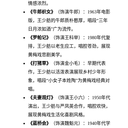
情感浓烈。
《牛郎织女》
（饰演牛郎）：1963年电影
版，王少舫的牛郎质朴憨厚，唱段“三年
日月浓如酒”广为流传。
《罗帕记》
（饰演王科举）：1980年代复
排，王少舫以老生应工，唱腔苍劲，展现
黄梅戏悲剧美学。
《打猪草》
（饰演金小毛）：早期代表
作，王少舫以活泼表演展现乡村少年形
象，唱段“小女子本姓陶”为黄梅戏经典对
唱。
《夫妻观灯》
（饰演王小六）：1950年代
演出，王少舫与严凤英合作，唱腔欢快，
展现黄梅戏生活化喜剧风格。
《蓝桥会》
（饰演魏魁元）：1940年代学