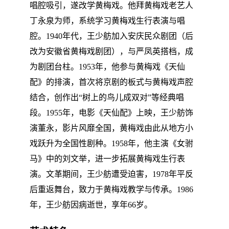
唱腔吸引，遂改学黄梅戏。他拜黄梅戏老艺人
丁永泉为师，系统学习黄梅戏生行表演与唱
腔。1940年代，王少舫加入安庆民众剧团（后
改为安徽省黄梅戏剧团），与严凤英搭档，成
为剧团台柱。1953年，他参与黄梅戏《天仙
配》的排演，首次将京剧的板式与黄梅戏声腔
结合，创作出“树上的鸟儿成双对”等经典唱
段。1955年，电影《天仙配》上映，王少舫饰
演董永，影片风靡全国，黄梅戏由此从地方小
戏跃升为全国性剧种。1958年，他主演《女驸
马》中的刘文举，进一步拓展黄梅戏生行表
演。文革期间，王少舫遭受迫害，1978年平反
后重返舞台，致力于黄梅戏教学与传承。1986
年，王少舫因病逝世，享年66岁。