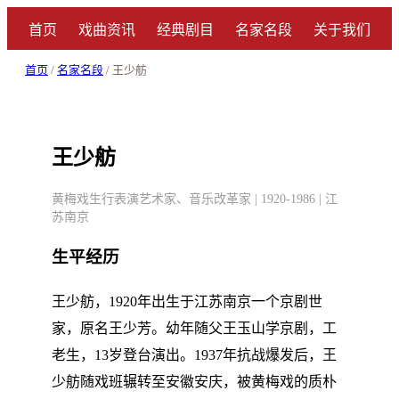
首页
戏曲资讯
经典剧目
名家名段
关于我们
首页
/
名家名段
/ 王少舫
王少舫
黄梅戏生行表演艺术家、音乐改革家 | 1920-1986 | 江
苏南京
生平经历
王少舫，1920年出生于江苏南京一个京剧世
家，原名王少芳。幼年随父王玉山学京剧，工
老生，13岁登台演出。1937年抗战爆发后，王
少舫随戏班辗转至安徽安庆，被黄梅戏的质朴