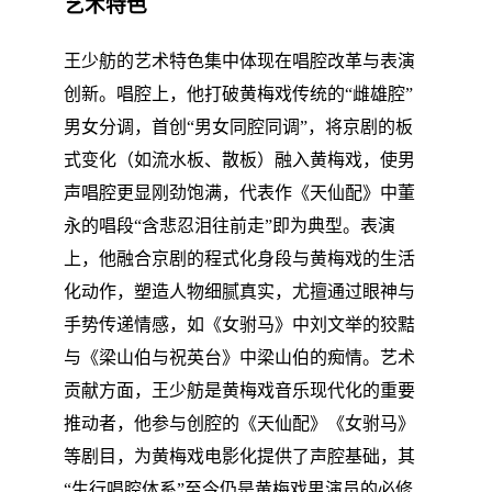
艺术特色
王少舫的艺术特色集中体现在唱腔改革与表演
创新。唱腔上，他打破黄梅戏传统的“雌雄腔”
男女分调，首创“男女同腔同调”，将京剧的板
式变化（如流水板、散板）融入黄梅戏，使男
声唱腔更显刚劲饱满，代表作《天仙配》中董
永的唱段“含悲忍泪往前走”即为典型。表演
上，他融合京剧的程式化身段与黄梅戏的生活
化动作，塑造人物细腻真实，尤擅通过眼神与
手势传递情感，如《女驸马》中刘文举的狡黠
与《梁山伯与祝英台》中梁山伯的痴情。艺术
贡献方面，王少舫是黄梅戏音乐现代化的重要
推动者，他参与创腔的《天仙配》《女驸马》
等剧目，为黄梅戏电影化提供了声腔基础，其
“生行唱腔体系”至今仍是黄梅戏男演员的必修