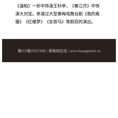
《逼帕》一折中饰演王科举，《春江月》中饰
演大刘宝。参演过大型黄梅戏舞台剧《我的离
骚》《红楼梦》《女驸马》等剧目的演出。
蜀ICP备05027606 | 黄梅戏在线 | www.huangmeixi.cn