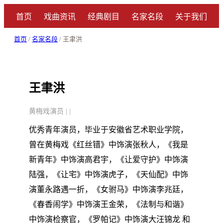
首页
戏曲资讯
经典剧目
名家名段
关于我们
首页
/
名家名段
/ 王聿洪
王聿洪
黄梅戏演员 | |
优秀青年演员，毕业于安徽省艺术职业学院，
曾在黄梅戏《红丝错》中饰演张秋人，《我是
新青年》中饰演高君宇，《让爱守护》中饰演
陆强，《让宅》中饰演虎子，《天仙配》中饰
演董永路遇一折，《女驸马》中饰演李兆廷，
《春香闹学》中饰演王金荣，《法制与和谐》
中饰演检察官，《罗帕记》中饰演大汪锦龙 和