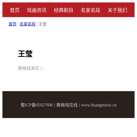
首页
戏曲资讯
经典剧目
名家名段
关于我们
首页
/
名家名段
/ 王莹
王莹
黄梅戏演员 | |
蜀ICP备05027606 | 黄梅戏在线 | www.huangmeixi.cn