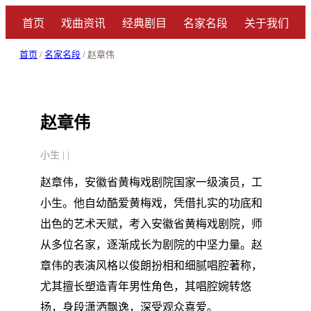
首页
戏曲资讯
经典剧目
名家名段
关于我们
首页
/
名家名段
/ 赵章伟
赵章伟
小生 | |
赵章伟，安徽省黄梅戏剧院国家一级演员，工
小生。他自幼酷爱黄梅戏，凭借扎实的功底和
出色的艺术天赋，考入安徽省黄梅戏剧院，师
从多位名家，逐渐成长为剧院的中坚力量。赵
章伟的表演风格以俊朗扮相和细腻唱腔著称，
尤其擅长塑造青年男性角色，其唱腔婉转悠
扬，身段潇洒飘逸，深受观众喜爱。