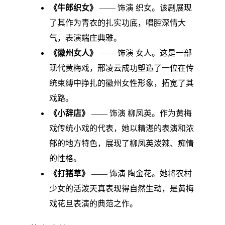
《牛郎织女》
—— 饰演 织女。该剧展现
了其作为青衣的扎实功底，唱腔深情大
气，表演端庄典雅。
《徽州女人》
—— 饰演 女人。这是一部
现代黄梅戏，邢凌云成功塑造了一位在传
统束缚中挣扎的徽州女性形象，拓宽了其
戏路。
《小辞店》
—— 饰演 柳凤英。作为黄梅
戏传统小戏的代表，她以精湛的表演和浓
郁的地方特色，展现了柳凤英泼辣、痴情
的性格。
《打猪草》
—— 饰演 陶金花。她将农村
少女的活泼天真表现得自然生动，是黄梅
戏花旦表演的典范之作。