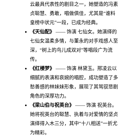
云最具代表性的剧目之一，她塑造的冯素
贞聪慧、勇敢，唱做俱佳，尤其是“谁料
皇榜中状元”一段，已成为经典。
《天仙配》
—— 饰演 七仙女。她演绎的
七仙女温柔多情，与董永的对手戏感人至
深，“树上的鸟儿成双对”等唱段广为流
传。
《红楼梦》
—— 饰演 林黛玉。邢凌云以
细腻的表演和哀婉的唱腔，成功塑造了多
愁善感的林妹妹形象，展现了其驾驭悲剧
角色的深厚功力。
《梁山伯与祝英台》
—— 饰演 祝英台。
她将祝英台的聪慧、执着与对爱情的坚贞
演绎得入木三分，其中“十八相送”一折尤
为精彩。