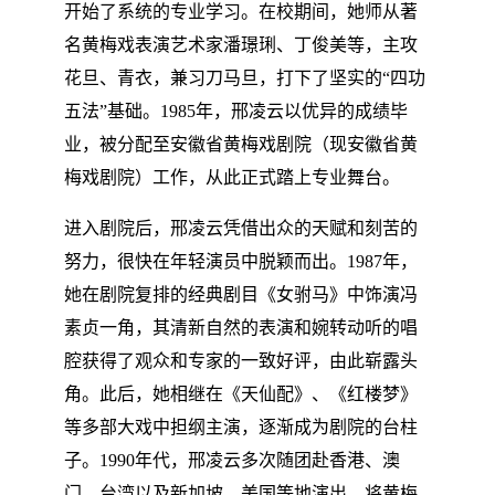
开始了系统的专业学习。在校期间，她师从著
名黄梅戏表演艺术家潘璟琍、丁俊美等，主攻
花旦、青衣，兼习刀马旦，打下了坚实的“四功
五法”基础。1985年，邢凌云以优异的成绩毕
业，被分配至安徽省黄梅戏剧院（现安徽省黄
梅戏剧院）工作，从此正式踏上专业舞台。
进入剧院后，邢凌云凭借出众的天赋和刻苦的
努力，很快在年轻演员中脱颖而出。1987年，
她在剧院复排的经典剧目《女驸马》中饰演冯
素贞一角，其清新自然的表演和婉转动听的唱
腔获得了观众和专家的一致好评，由此崭露头
角。此后，她相继在《天仙配》、《红楼梦》
等多部大戏中担纲主演，逐渐成为剧院的台柱
子。1990年代，邢凌云多次随团赴香港、澳
门、台湾以及新加坡、美国等地演出，将黄梅