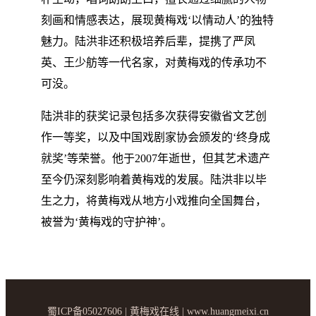
刻画和情感表达，展现黄梅戏‘以情动人’的独特
魅力。陆洪非还积极培养后辈，提携了严凤
英、王少舫等一代名家，对黄梅戏的传承功不
可没。
陆洪非的获奖记录包括多次获得安徽省文艺创
作一等奖，以及中国戏剧家协会颁发的‘终身成
就奖’等荣誉。他于2007年逝世，但其艺术遗产
至今仍深刻影响着黄梅戏的发展。陆洪非以毕
生之力，将黄梅戏从地方小戏推向全国舞台，
被誉为‘黄梅戏的守护神’。
蜀ICP备05027606 | 黄梅戏在线 | www.huangmeixi.cn