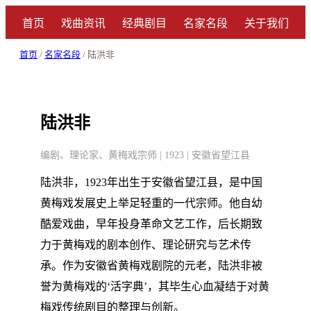
首页
戏曲资讯
经典剧目
名家名段
关于我们
首页
/
名家名段
/ 陆洪非
陆洪非
编剧、理论家、黄梅戏宗师 | 1923 | 安徽省望江县
陆洪非，1923年出生于安徽省望江县，是中国
黄梅戏发展史上举足轻重的一代宗师。他自幼
酷爱戏曲，早年投身革命文艺工作，后长期致
力于黄梅戏的剧本创作、理论研究与艺术传
承。作为安徽省黄梅戏剧院的元老，陆洪非被
誉为黄梅戏的‘活字典’，其毕生心血凝结于对黄
梅戏传统剧目的整理与创新。