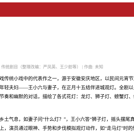
| 编剧: 传统剧目（整理改编：严凤英、王少舫等） | 作曲: 未知
戏传统小戏中的代表作之一，源于安徽安庆地区，以民间元宵节
年轻夫妇——王小六与妻子，在正月十五结伴进城观灯。全剧以
节奏和幽默的对话，描绘了各式花灯：龙灯、狮子灯、螃蟹灯、
乡土气息，如妻子问“什么灯？”，王小六答“狮子灯，摇头摆尾
上，演员通过眼神、手势和步伐模拟观灯动作，如“走马灯”时的