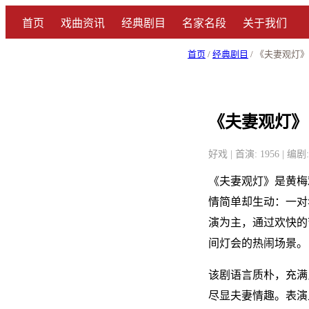
首页
戏曲资讯
经典剧目
名家名段
关于我们
首页
/
经典剧目
/ 《夫妻观灯》
《夫妻观灯》
好戏 | 首演: 1956 
《夫妻观灯》是黄梅
情简单却生动：一对
演为主，通过欢快的
间灯会的热闹场景。
该剧语言质朴，充满
尽显夫妻情趣。表演