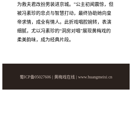
为救夫君改扮男装进京城。”公主初闻震惊，但
被冯素珍的忠贞与智慧打动，最终协助她向皇
帝求情，成全有情人。此折戏唱腔婉转，表演
细腻，尤以冯素珍的“洞房对唱”展现黄梅戏的
柔美韵味，成为经典片段。
蜀ICP备05027606 | 黄梅戏在线 | www.huangmeixi.cn