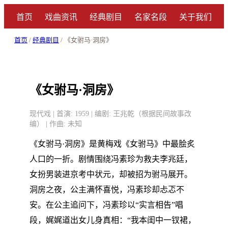
首页
戏曲资讯
经典剧目
名家名段
关于我们
首页
/
经典剧目
/ 《女驸马·洞房》
《女驸马·洞房》
现代戏 | 首演: 1959 | 编剧: 王兆乾（根据民间故事改
编） | 作曲: 未知
《女驸马·洞房》是黄梅戏《女驸马》中最脍炙
人口的一折。剧情围绕冯素珍为救夫李兆廷，
女扮男装进京考中状元，却被招为驸马展开。
洞房之夜，公主满怀喜悦，冯素珍却忐忑不
安。在公主追问下，冯素珍以“实言相告”唱
段，娓娓道出女儿身真相：“我本闺中一钗裙，