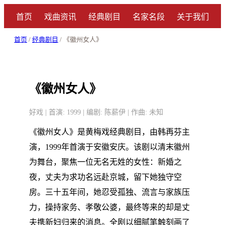
首页
戏曲资讯
经典剧目
名家名段
关于我们
首页
/
经典剧目
/ 《徽州女人》
《徽州女人》
好戏 | 首演: 1999 | 编剧: 陈薪伊 | 作曲: 未知
《徽州女人》是黄梅戏经典剧目，由韩再芬主
演，1999年首演于安徽安庆。该剧以清末徽州
为舞台，聚焦一位无名无姓的女性：新婚之
夜，丈夫为求功名远赴京城，留下她独守空
房。三十五年间，她忍受孤独、流言与家族压
力，操持家务、孝敬公婆，最终等来的却是丈
夫携新妇归来的消息。全剧以细腻笔触刻画了