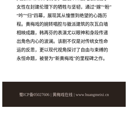
女性在封建伦理下的牺牲与坚韧，通过“嫁”“盼”
“吟”“归”四幕，展现其从憧憬到绝望的心路历
程。黄梅戏的婉转唱腔与徽派建筑的灰瓦白墙
相映成趣，韩再芬的表演尤以眼神和身段传递
出角色内心的波澜。该剧不仅是对传统女性命
运的反思，更以现代视角探讨了自由与束缚的
永恒命题，被誉为“新黄梅戏”的里程碑之作。
蜀ICP备05027606 | 黄梅戏在线 | www.huangmeixi.cn