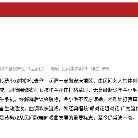
约19世纪末至20世纪初） | 编剧: 民间集体创作 | 作曲: 未知
传统小戏中的代表作，起源于安徽安庆地区，由民间艺人集体创
成。剧情围绕农村女孩陶金花在打猪草时，无意碰断少年金小毛
生争执。经解释后误会解除，金小毛不仅原谅她，还帮她打猪草
言生动活泼，曲调欢快流畅，如经典唱段‘郎对花姐对花’广为流
是黄梅戏从民间歌舞向戏曲发展的重要标志，至今仍常演不衰。