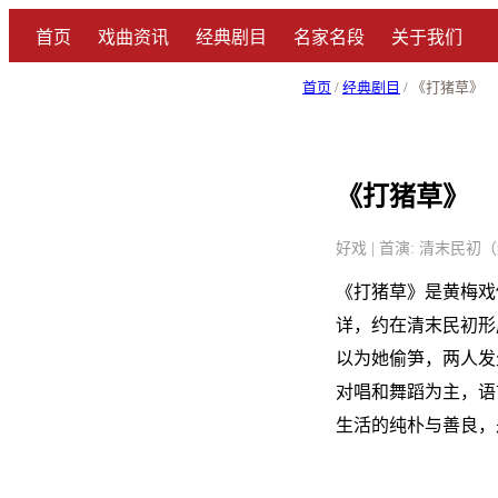
首页
戏曲资讯
经典剧目
名家名段
关于我们
首页
/
经典剧目
/ 《打猪草》
《打猪草》
好戏 | 首演: 清末民初（
《打猪草》是黄梅戏
详，约在清末民初形
以为她偷笋，两人发
对唱和舞蹈为主，语
生活的纯朴与善良，