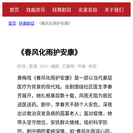
首页
戏曲资讯
经典剧目
名家名段
关于我们
首页
/
经典剧目
/ 《春风化雨护安康》
《春风化雨护安康》
好戏 | 首演: 2023 | 编剧: 王雅琴 | 作曲: 未知
黄梅戏《春风化雨护安康》是一部以当代基层
医疗为背景的现代戏。全剧围绕社区医生李春
芳展开，她扎根基层数十载，风雨无阻为居民
送医送药。剧中，李春芳不顾个人安危，深夜
出诊救治突发急病的孤寡老人；面对疫情，她
带头坚守岗位，安抚群众情绪，组织科学防
控。剧中唱腔柔婉深情，如“春风化雨润心田，