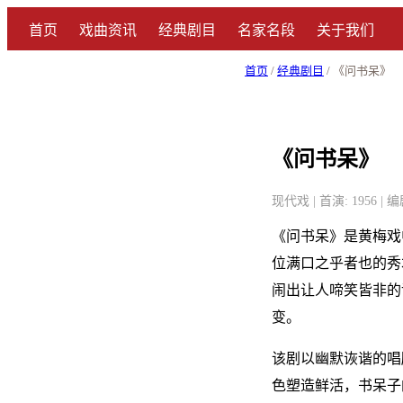
首页
戏曲资讯
经典剧目
名家名段
关于我们
首页
/
经典剧目
/ 《问书呆》
《问书呆》
现代戏 | 首演: 1956
《问书呆》是黄梅戏
位满口之乎者也的秀
闹出让人啼笑皆非的
变。
该剧以幽默诙谐的唱
色塑造鲜活，书呆子