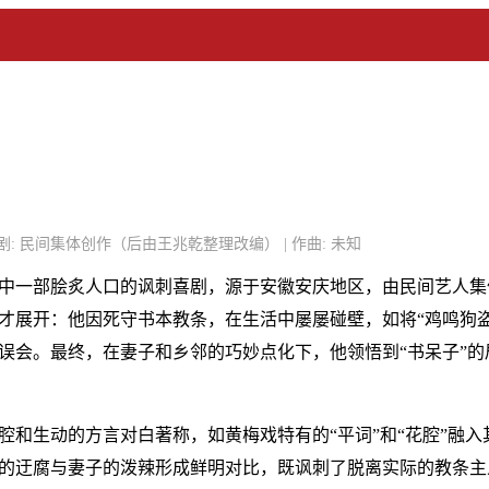
 | 编剧: 民间集体创作（后由王兆乾整理改编） | 作曲: 未知
中一部脍炙人口的讽刺喜剧，源于安徽安庆地区，由民间艺人集
才展开：他因死守书本教条，在生活中屡屡碰壁，如将“鸡鸣狗盗
误会。最终，在妻子和乡邻的巧妙点化下，他领悟到“书呆子”的
腔和生动的方言对白著称，如黄梅戏特有的“平词”和“花腔”融
的迂腐与妻子的泼辣形成鲜明对比，既讽刺了脱离实际的教条主