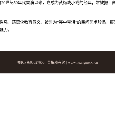
自20世纪50年代首演以来，它成为黄梅戏小戏的经典，常被搬上
性强，还蕴含教育意义，被誉为“笑中带泪”的民间艺术珍品，展
魅力。
蜀ICP备05027606 | 黄梅戏在线 | www.huangmeixi.cn