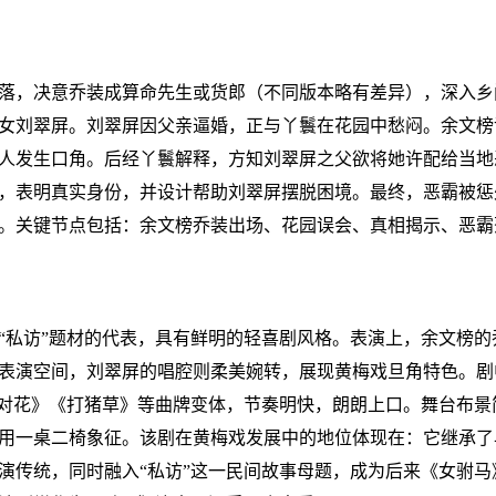
落，决意乔装成算命先生或货郎（不同版本略有差异），深入乡
女刘翠屏。刘翠屏因父亲逼婚，正与丫鬟在花园中愁闷。余文榜
人发生口角。后经丫鬟解释，方知刘翠屏之父欲将她许配给当地
，表明真实身份，并设计帮助刘翠屏摆脱困境。最终，恶霸被惩
。关键节点包括：余文榜乔装出场、花园误会、真相揭示、恶霸
“私访”题材的代表，具有鲜明的轻喜剧风格。表演上，余文榜的
表演空间，刘翠屏的唱腔则柔美婉转，展现黄梅戏旦角特色。剧
《对花》《打猪草》等曲牌变体，节奏明快，朗朗上口。舞台布景
用一桌二椅象征。该剧在黄梅戏发展中的地位体现在：它继承了早
演传统，同时融入“私访”这一民间故事母题，成为后来《女驸马