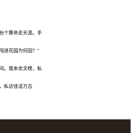
扮个算命走天涯。手
闯进花园为何因？”
间。我本余文榜，私
，私访佳话万古