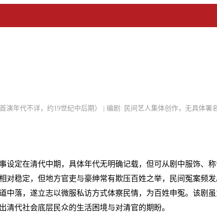
具体首演年代不详，约19世纪中后期） | 编剧: 民间艺人集体创作，无具体署名 
事设定在清代中期，具体年代无明确记载，但可从剧中服饰、称
相对稳定，但地方官吏与豪绅常有欺压百姓之举，民间冤案频发
道中落，遂立志以微服私访方式体察民情，为百姓申冤。该剧虽
出清代社会底层民众的生活困境与对清官的期盼。