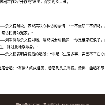
该剧常作为“开锣戏”演出，深受观众喜爱。
——余文榜唱段，表现其决心私访的豪情：“一不坐轿二不骑马，
，察访民情为冤家。”
——刘翠屏与余文榜对唱，展现误会与和解：“你是谁家狂浪子，
生，路过此地歇歇身。”
——余文榜表明身份后的唱段：“非是书生爱多事，实因不平在心
结尾合唱：“有情人终成眷属，善恶到头总有报。黄梅一曲唱不尽
蜀ICP备05027606 | 黄梅戏在线 | www.huangmeixi.cn