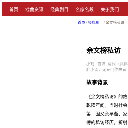
首页
戏曲资讯
经典剧目
名家名段
关于我们
首页
/
经典剧目
/ 余文榜私访
余文榜私访
小戏 | 首演: 清代（
腔小调，无专门作曲者
故事背景
《余文榜私访》的故
乾隆年间。当时社会
第，因父亲早逝、家
榜的私访经历，折射