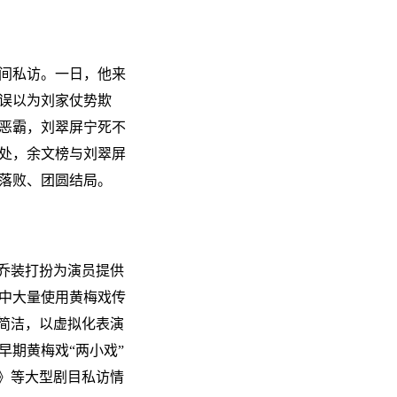
间私访。一日，他来
误以为刘家仗势欺
恶霸，刘翠屏宁死不
处，余文榜与刘翠屏
落败、团圆结局。
乔装打扮为演员提供
中大量使用黄梅戏传
简洁，以虚拟化表演
期黄梅戏“两小戏”
》等大型剧目私访情