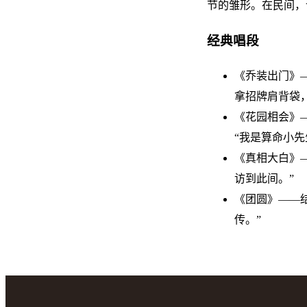
节的雏形。在民间，
经典唱段
《乔装出门》
拿招牌肩背袋
《花园相会》
“我是算命小先
《真相大白》
访到此间。”
《团圆》——
传。”