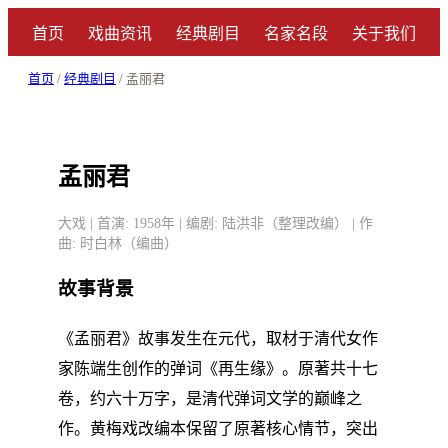
首页
戏曲资讯
经典剧目
名家名段
关于我们
首页
/
经典剧目
/ 孟丽君
孟丽君
大戏 | 首演: 1958年 | 编剧: 陆洪非（整理改编） | 作
曲: 时白林（编曲）
故事背景
《孟丽君》故事发生在元代，取材于清代女作
家陈端生创作的弹词《再生缘》。原著共十七
卷，约六十万字，是清代弹词文学的巅峰之
作。黄梅戏改编本保留了原著核心情节，突出