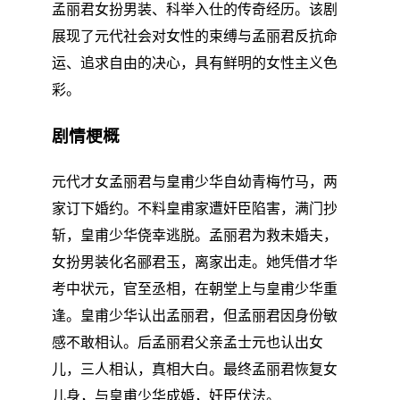
孟丽君女扮男装、科举入仕的传奇经历。该剧
展现了元代社会对女性的束缚与孟丽君反抗命
运、追求自由的决心，具有鲜明的女性主义色
彩。
剧情梗概
元代才女孟丽君与皇甫少华自幼青梅竹马，两
家订下婚约。不料皇甫家遭奸臣陷害，满门抄
斩，皇甫少华侥幸逃脱。孟丽君为救未婚夫，
女扮男装化名郦君玉，离家出走。她凭借才华
考中状元，官至丞相，在朝堂上与皇甫少华重
逢。皇甫少华认出孟丽君，但孟丽君因身份敏
感不敢相认。后孟丽君父亲孟士元也认出女
儿，三人相认，真相大白。最终孟丽君恢复女
儿身，与皇甫少华成婚，奸臣伏法。