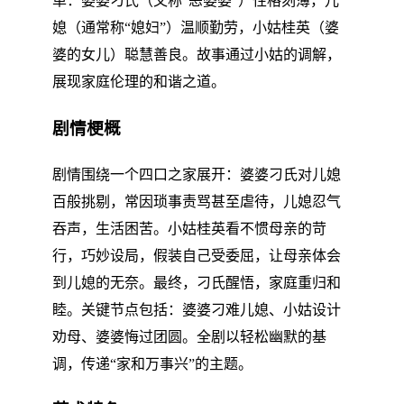
单：婆婆刁氏（又称“恶婆婆”）性格刻薄，儿
媳（通常称“媳妇”）温顺勤劳，小姑桂英（婆
婆的女儿）聪慧善良。故事通过小姑的调解，
展现家庭伦理的和谐之道。
剧情梗概
剧情围绕一个四口之家展开：婆婆刁氏对儿媳
百般挑剔，常因琐事责骂甚至虐待，儿媳忍气
吞声，生活困苦。小姑桂英看不惯母亲的苛
行，巧妙设局，假装自己受委屈，让母亲体会
到儿媳的无奈。最终，刁氏醒悟，家庭重归和
睦。关键节点包括：婆婆刁难儿媳、小姑设计
劝母、婆婆悔过团圆。全剧以轻松幽默的基
调，传递“家和万事兴”的主题。