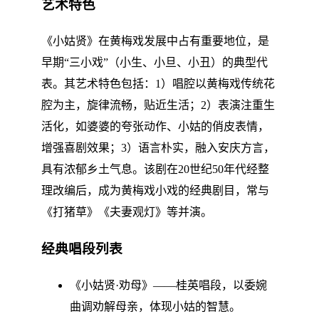
艺术特色
《小姑贤》在黄梅戏发展中占有重要地位，是
早期“三小戏”（小生、小旦、小丑）的典型代
表。其艺术特色包括：1）唱腔以黄梅戏传统花
腔为主，旋律流畅，贴近生活；2）表演注重生
活化，如婆婆的夸张动作、小姑的俏皮表情，
增强喜剧效果；3）语言朴实，融入安庆方言，
具有浓郁乡土气息。该剧在20世纪50年代经整
理改编后，成为黄梅戏小戏的经典剧目，常与
《打猪草》《夫妻观灯》等并演。
经典唱段列表
《小姑贤·劝母》——桂英唱段，以委婉
曲调劝解母亲，体现小姑的智慧。