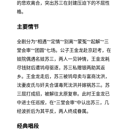
的悲欢离合，突出苏三在封建压迫下的不屈性
格。
主要情节
全剧分为“相遇”“定情”“别离”“蒙冤”“起解”“三
堂会审”“团圆”七场。公子王金龙赴京赶考，在
妓院偶遇名妓苏三，两人一见钟情，王金龙耗
尽钱财后遭鸨母驱逐，苏三私赠银两助其返
乡。王金龙走后，苏三被鸨母卖与富商沈洪，
沈妻皮氏与奸夫合谋毒死沈洪并嫁祸苏三。苏
三屈打成招，被解往太原复审。此时王金龙已
中进士任巡按，在“三堂会审”中认出苏三，几
经波折后为其平反，两人终成眷属。
经典唱段