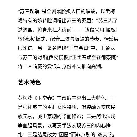
“苏三起解”是全剧最脍炙人口的唱段，以黄梅
戏特有的婉转腔调唱出苏三的冤屈：“苏三离了
洪洞县，将身来在大街前……” 该段采用[慢板]
转[流水]板式，配合三弦与板鼓的节奏，情感层
层递进。另一著名唱段“三堂会审”中，王金龙
与苏三的对唱[西皮慢板]“玉堂春跪至在都察院”
将二人暗藏的爱恨与身份冲突推向高潮。
艺术特色
黄梅戏《玉堂春》在改编中突出三大特色：一
是强化苏三的乡村女性特质，唱腔融入安庆民
歌元素，减少京剧的华丽修饰；二是简化法场
等血腥场景，以写意手法表现苏三的内心挣
扎；三是结尾改为“团圆”而非京剧的“双美”结