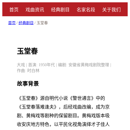
首页
戏曲资讯
经典剧目
名家名段
关于我们
首页
/
经典剧目
/ 玉堂春
玉堂春
大戏 | 首演: 1950年代 | 编剧: 安徽省黄梅戏剧院整理 |
作曲: 时白林
故事背景
《玉堂春》源自明代小说《警世通言》中的
《玉堂春落难逢夫》，后经戏曲改编，成为京
剧、黄梅戏等剧种的保留剧目。黄梅戏版本吸
收安庆地方特色，以平民化视角演绎才子佳人