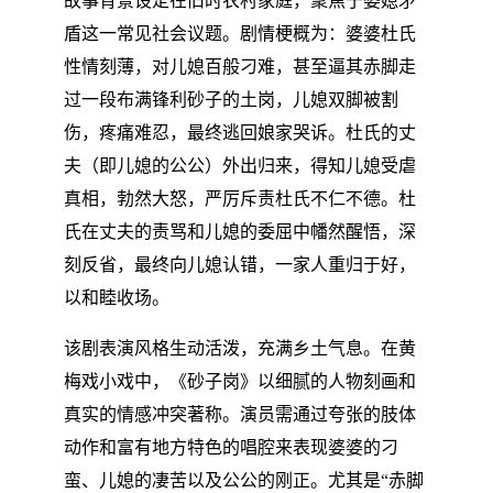
故事背景设定在旧时农村家庭，聚焦于婆媳矛
盾这一常见社会议题。剧情梗概为：婆婆杜氏
性情刻薄，对儿媳百般刁难，甚至逼其赤脚走
过一段布满锋利砂子的土岗，儿媳双脚被割
伤，疼痛难忍，最终逃回娘家哭诉。杜氏的丈
夫（即儿媳的公公）外出归来，得知儿媳受虐
真相，勃然大怒，严厉斥责杜氏不仁不德。杜
氏在丈夫的责骂和儿媳的委屈中幡然醒悟，深
刻反省，最终向儿媳认错，一家人重归于好，
以和睦收场。
该剧表演风格生动活泼，充满乡土气息。在黄
梅戏小戏中，《砂子岗》以细腻的人物刻画和
真实的情感冲突著称。演员需通过夸张的肢体
动作和富有地方特色的唱腔来表现婆婆的刁
蛮、儿媳的凄苦以及公公的刚正。尤其是“赤脚