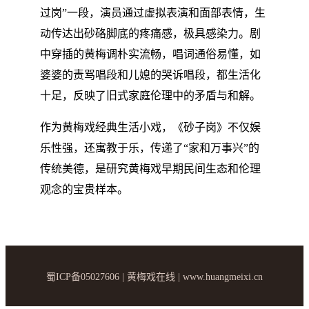
过岗”一段，演员通过虚拟表演和面部表情，生
动传达出砂硌脚底的疼痛感，极具感染力。剧
中穿插的黄梅调朴实流畅，唱词通俗易懂，如
婆婆的责骂唱段和儿媳的哭诉唱段，都生活化
十足，反映了旧式家庭伦理中的矛盾与和解。
作为黄梅戏经典生活小戏，《砂子岗》不仅娱
乐性强，还寓教于乐，传递了“家和万事兴”的
传统美德，是研究黄梅戏早期民间生态和伦理
观念的宝贵样本。
蜀ICP备05027606 | 黄梅戏在线 | www.huangmeixi.cn