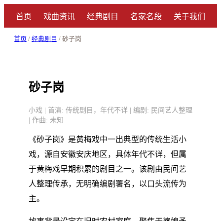
首页
戏曲资讯
经典剧目
名家名段
关于我们
首页
/
经典剧目
/ 砂子岗
砂子岗
小戏 | 首演: 传统剧目，年代不详 | 编剧: 民间艺人整理
| 作曲: 未知
《砂子岗》是黄梅戏中一出典型的传统生活小
戏，源自安徽安庆地区，具体年代不详，但属
于黄梅戏早期积累的剧目之一。该剧由民间艺
人整理传承，无明确编剧署名，以口头流传为
主。