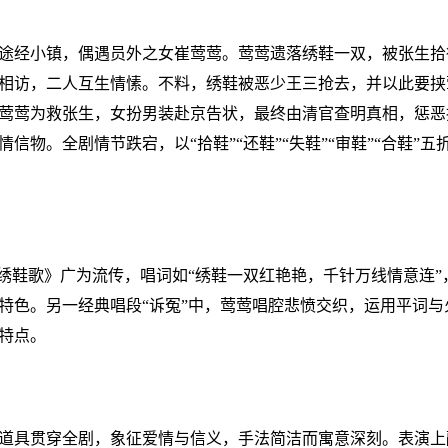
途经小镇，偶遇员外之女崔莺莺。莺莺遗落绣鞋一双，被张生拾
相访，二人互生情愫。不料，绣鞋被恶少王三抢去，并以此要挟
莺莺为救张生，女扮男装赴京告状，最终由清官查明真相，惩恶
信物。全剧情节跌宕，以“拾鞋”“还鞋”“失鞋”“审鞋”“合鞋”
《绣鞋歌》广为流传，唱词如“绣鞋一双红艳艳，千针万线情意连
特色。另一经典唱段“诉冤”中，莺莺唱腔悲愤交织，运用平词与
特点。
道具贯穿全剧，象征爱情与信义，手法简洁而寓意深刻。表演上