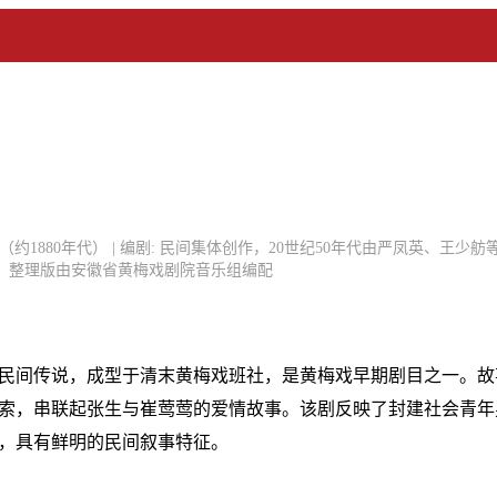
间（约1880年代） | 编剧: 民间集体创作，20世纪50年代由严凤英、王少舫等
；整理版由安徽省黄梅戏剧院音乐组编配
民间传说，成型于清末黄梅戏班社，是黄梅戏早期剧目之一。故
索，串联起张生与崔莺莺的爱情故事。该剧反映了封建社会青年
，具有鲜明的民间叙事特征。