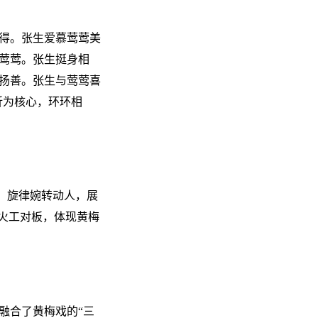
得。张生爱慕莺莺美
莺莺。张生挺身相
扬善。张生与莺莺喜
五折为核心，环环相
”，旋律婉转动人，展
火工对板，体现黄梅
融合了黄梅戏的“三