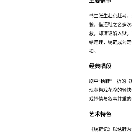
主要情节
书生张生赴京赶考，
貌，借还鞋之名多次
救，却遭诬陷入狱。
结连理，绣鞋成为定情
扣。
经典唱段
剧中“拾鞋”一折的
现黄梅戏花腔的轻快
戏抒情与叙事并重的
艺术特色
《绣鞋记》以绣鞋为