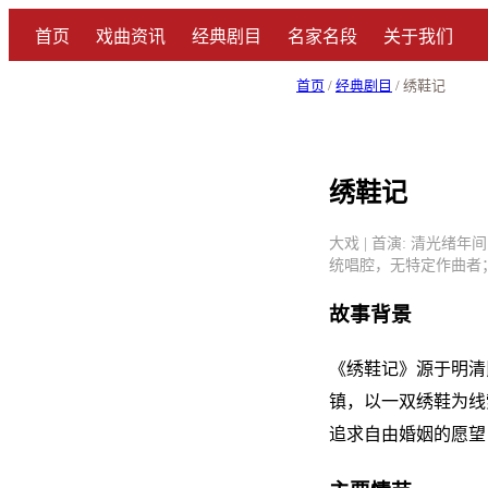
首页
戏曲资讯
经典剧目
名家名段
关于我们
首页
/
经典剧目
/ 绣鞋记
绣鞋记
大戏 | 首演: 清光绪年
统唱腔，无特定作曲者
故事背景
《绣鞋记》源于明清
镇，以一双绣鞋为线
追求自由婚姻的愿望