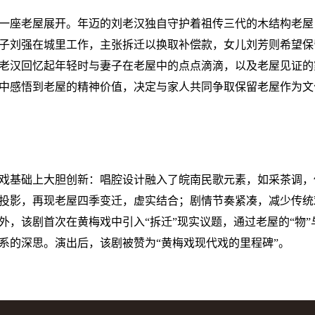
一座老屋展开。年迈的刘老汉独自守护着祖传三代的木结构老屋
子刘强在城里工作，主张拆迁以换取补偿款，女儿刘芳则希望保
老汉回忆起年轻时与妻子在老屋中的点点滴滴，以及老屋见证的
中感悟到老屋的精神价值，决定与家人共同争取保留老屋作为文
戏基础上大胆创新：唱腔设计融入了皖南民歌元素，如采茶调，
投影，再现老屋四季变迁，虚实结合；剧情节奏紧凑，减少传统
外，该剧首次在黄梅戏中引入“拆迁”现实议题，通过老屋的“物”
系的深思。演出后，该剧被赞为“黄梅戏现代戏的里程碑”。