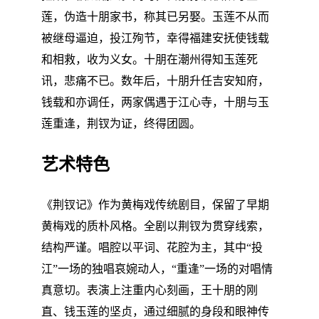
莲，伪造十朋家书，称其已另娶。玉莲不从而
被继母逼迫，投江殉节，幸得福建安抚使钱载
和相救，收为义女。十朋在潮州得知玉莲死
讯，悲痛不已。数年后，十朋升任吉安知府，
钱载和亦调任，两家偶遇于江心寺，十朋与玉
莲重逢，荆钗为证，终得团圆。
艺术特色
《荆钗记》作为黄梅戏传统剧目，保留了早期
黄梅戏的质朴风格。全剧以荆钗为贯穿线索，
结构严谨。唱腔以平词、花腔为主，其中“投
江”一场的独唱哀婉动人，“重逢”一场的对唱情
真意切。表演上注重内心刻画，王十朋的刚
直、钱玉莲的坚贞，通过细腻的身段和眼神传