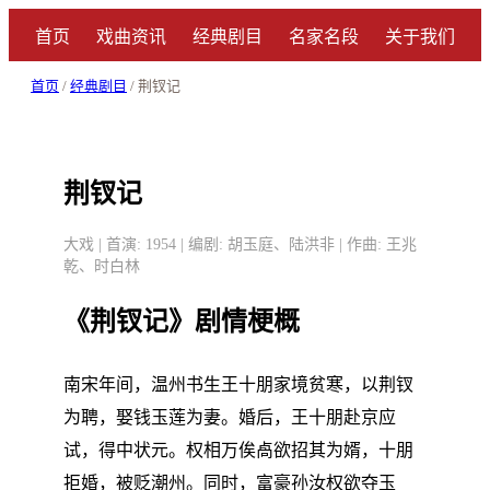
首页
戏曲资讯
经典剧目
名家名段
关于我们
首页
/
经典剧目
/ 荆钗记
荆钗记
大戏 | 首演: 1954 | 编剧: 胡玉庭、陆洪非 | 作曲: 王兆
乾、时白林
《荆钗记》剧情梗概
南宋年间，温州书生王十朋家境贫寒，以荆钗
为聘，娶钱玉莲为妻。婚后，王十朋赴京应
试，得中状元。权相万俟卨欲招其为婿，十朋
拒婚，被贬潮州。同时，富豪孙汝权欲夺玉