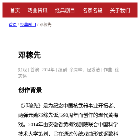
首页
戏曲资讯
经典剧目
名家名段
关于我们
首页
/
经典剧目
/ 邓稼先
邓稼先
好戏 | 首演: 2014年 | 编剧: 余青峰、屈曌洁 | 作曲: 徐
志远
创作背景
《邓稼先》是为纪念中国核武器事业开拓者、
两弹元勋邓稼先诞辰90周年而创作的现代黄梅
戏。2014年由安徽省黄梅戏剧院联合中国科学
技术大学策划，旨在通过传统戏曲形式讴歌科