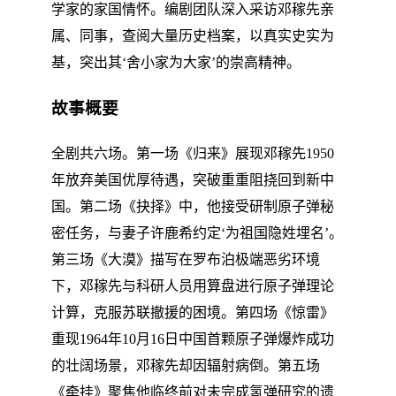
学家的家国情怀。编剧团队深入采访邓稼先亲
属、同事，查阅大量历史档案，以真实史实为
基，突出其‘舍小家为大家’的崇高精神。
故事概要
全剧共六场。第一场《归来》展现邓稼先1950
年放弃美国优厚待遇，突破重重阻挠回到新中
国。第二场《抉择》中，他接受研制原子弹秘
密任务，与妻子许鹿希约定‘为祖国隐姓埋名’。
第三场《大漠》描写在罗布泊极端恶劣环境
下，邓稼先与科研人员用算盘进行原子弹理论
计算，克服苏联撤援的困境。第四场《惊雷》
重现1964年10月16日中国首颗原子弹爆炸成功
的壮阔场景，邓稼先却因辐射病倒。第五场
《牵挂》聚焦他临终前对未完成氢弹研究的遗