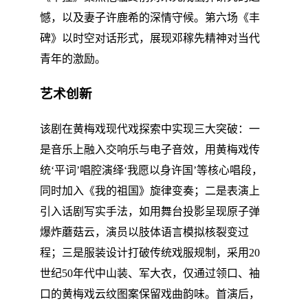
憾，以及妻子许鹿希的深情守候。第六场《丰
碑》以时空对话形式，展现邓稼先精神对当代
青年的激励。
艺术创新
该剧在黄梅戏现代戏探索中实现三大突破：一
是音乐上融入交响乐与电子音效，用黄梅戏传
统‘平词’唱腔演绎‘我愿以身许国’等核心唱段，
同时加入《我的祖国》旋律变奏；二是表演上
引入话剧写实手法，如用舞台投影呈现原子弹
爆炸蘑菇云，演员以肢体语言模拟核裂变过
程；三是服装设计打破传统戏服规制，采用20
世纪50年代中山装、军大衣，仅通过领口、袖
口的黄梅戏云纹图案保留戏曲韵味。首演后，