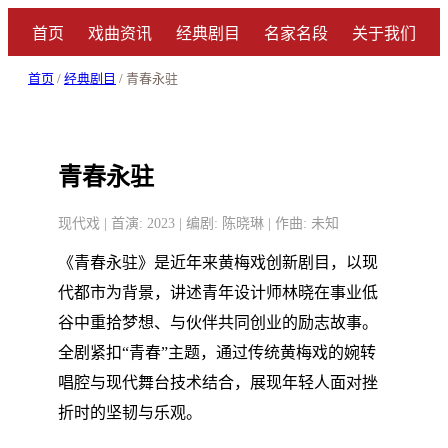
首页
戏曲资讯
经典剧目
名家名段
关于我们
首页
/
经典剧目
/ 青春永驻
青春永驻
现代戏 | 首演: 2023 | 编剧: 陈晓琳 | 作曲: 未知
《青春永驻》是近年来黄梅戏创新剧目，以现
代都市为背景，讲述青年设计师林晓在事业低
谷中重拾梦想、与伙伴共同创业的励志故事。
全剧紧扣“青春”主题，通过传统黄梅戏的婉转
唱腔与现代舞台技术结合，展现年轻人面对挫
折时的坚韧与乐观。